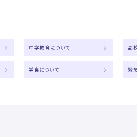
中学教育について
高
学食について
緊